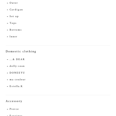
Outer
Cardigan
Set up
Tops
Bottoms
Inner
Domestic clothing
...& DEAR
dolly-sean
DONEEYU
ma couleur
Estella.K
Accessory
Pierce
Earrings