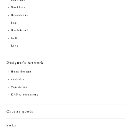
Necklace
Headdress
Bag
Hat&Scarf
Belt
Ring
Designer's Artwork
Huza design
sankaku
Van de mi
KANA accessory
Charity goods
SALE