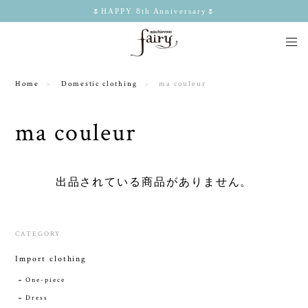
🌷HAPPY 8th Anniversary🌷
Home
Domestic clothing
ma couleur
ma couleur
出品されている商品がありません。
CATEGORY
Import clothing
One-piece
Dress