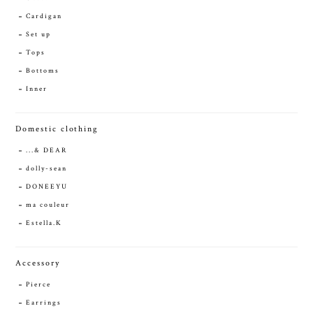
Cardigan
Set up
Tops
Bottoms
Inner
Domestic clothing
...& DEAR
dolly-sean
DONEEYU
ma couleur
Estella.K
Accessory
Pierce
Earrings