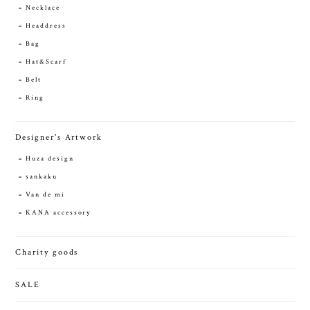
Necklace
Headdress
Bag
Hat&Scarf
Belt
Ring
Designer's Artwork
Huza design
sankaku
Van de mi
KANA accessory
Charity goods
SALE