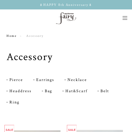
🌷HAPPY 8th Anniversary🌷
Home
Accessory
Accessory
Pierce
Earrings
Necklace
Headdress
Bag
Hat&Scarf
Belt
Ring