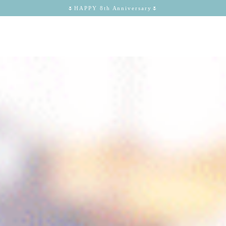
🌷HAPPY 8th Anniversary🌷