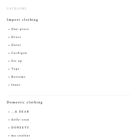
CATEGORY
Import clothing
One-piece
Dress
Outer
Cardigan
Set up
Tops
Bottoms
Inner
Domestic clothing
...& DEAR
dolly-sean
DONEEYU
ma couleur