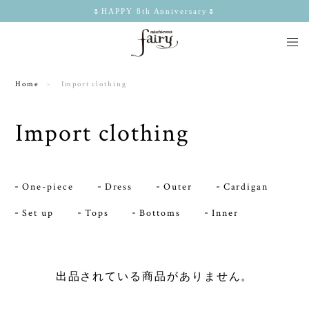
🌷HAPPY 8th Anniversary🌷
Home
Import clothing
Import clothing
One-piece
Dress
Outer
Cardigan
Set up
Tops
Bottoms
Inner
出品されている商品がありません。