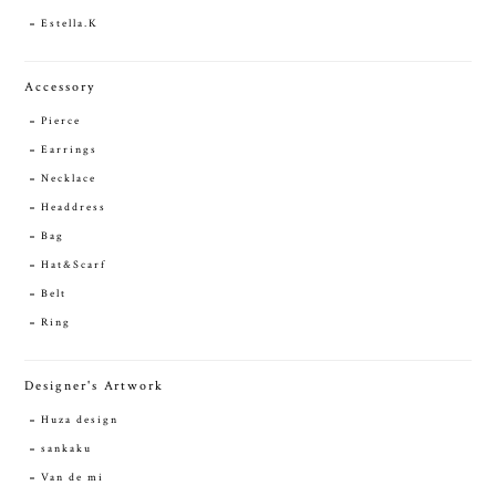
Estella.K
Accessory
Pierce
Earrings
Necklace
Headdress
Bag
Hat&Scarf
Belt
Ring
Designer's Artwork
Huza design
sankaku
Van de mi